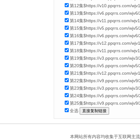
第12集$https://v10.ppqrrs.com/wjv
第13集$https://v6.ppqrrs.com/wjv6
第14集$https://v11.ppqrrs.com/wj
第15集$https://v5.ppqrrs.com/wjv5
第16集$https://v6.ppqrrs.com/wjv6
第17集$https://v12.ppqrrs.com/wjv
第18集$https://v11.ppqrrs.com/wjv
第19集$https://v3.ppqrrs.com/wjv3
第20集$https://v5.ppqrrs.com/wjv5
第21集$https://v12.ppqrrs.com/wjv
第22集$https://v9.ppqrrs.com/wjv
第23集$https://v3.ppqrrs.com/wjv3
第24集$https://v5.ppqrrs.com/wjv5
第25集$https://v9.ppqrrs.com/wjv9
全选
本网站所有内容均收集于互联网主流