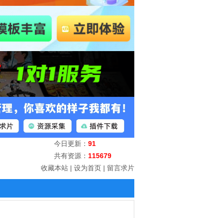
今日更新：
91
共有资源：
115679
收藏本站
|
设为首页
|
留言求片