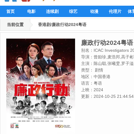
首页
电影
连续剧
综艺
动漫
伦理片
体
当前位置
香港剧/廉政行动2024粤语
廉政行动2024粤语
别名：
ICAC Investigators 2
导演：
曾励珍,麦浩邦,高子彬
主演：
陈山聪,张曦雯,罗子溢
恩,罗天宇,容天佑,阮浩棕,谢
类型：
剧情
绍聪,黎泽恩,黄俊豪,罗雪妍,
地区：
中国香港
莲
语言：
粤语
上映：
2024
更新：
2024-10-25 21:44:54