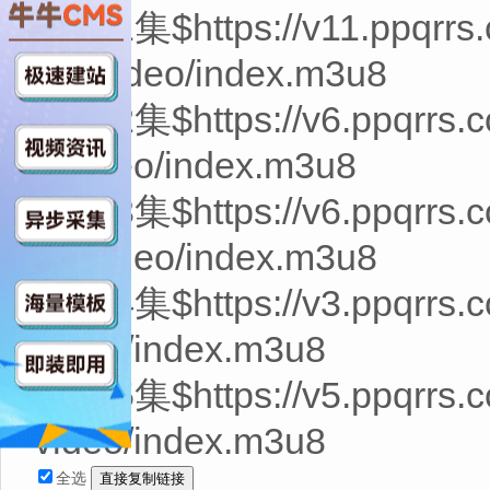
第21集$https://v11.ppqrr
t83/video/index.m3u8
第22集$https://v6.ppqrrs
8/video/index.m3u8
第23集$https://v6.ppqrrs
78/video/index.m3u8
第24集$https://v3.ppqrrs.
video/index.m3u8
第25集$https://v5.ppqrrs.
video/index.m3u8
全选