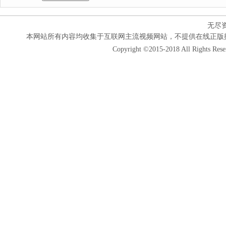
无尽
本网站所有内容均收集于互联网主流视频网站，不提供在线正版
Copyright ©2015-2018 All Rights Res