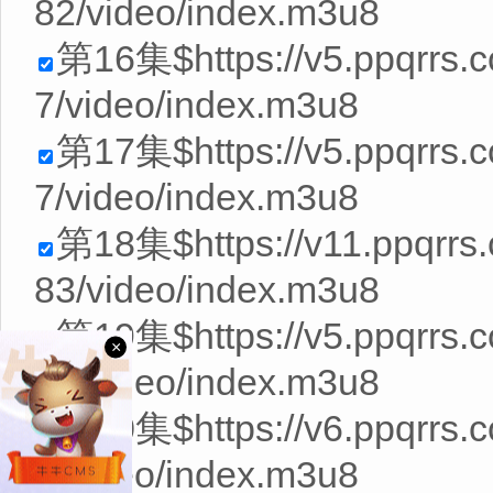
82/video/index.m3u8
第16集$https://v5.ppqrrs
7/video/index.m3u8
第17集$https://v5.ppqrrs.
7/video/index.m3u8
第18集$https://v11.ppqrrs
83/video/index.m3u8
第19集$https://v5.ppqrrs
×
77/video/index.m3u8
第20集$https://v6.ppqrrs.
8/video/index.m3u8