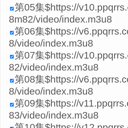
第05集$https://v10.ppqrr
8m82/video/index.m3u8
第06集$https://v6.ppqrrs.
8/video/index.m3u8
第07集$https://v10.ppqrrs
82/video/index.m3u8
第08集$https://v6.ppqrrs.
8/video/index.m3u8
第09集$https://v11.ppqrrs
83/video/index.m3u8
第10集$https://v12.ppqrrs