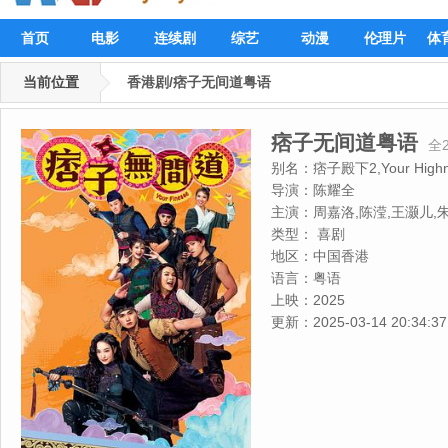
首页
电影
连续剧
综艺
动漫
伦理片
体
当前位置
香港剧/痞子无间道粤语
痞子无间道粤语
全
别名：
痞子殿下2,Your Highn
导演：
陈耀全
主演：
周嘉洛,陈滢,王灏儿,
婉,黄子恒,马海伦,李君妍,蔡
类型：
喜剧
吴绮珊,梁珈咏,利颖怡,尹诗沛
地区：
中国香港
嘉琪,曾健明,陈欣茵,韦家雄,
语言：
粤语
豪,陈荣峻,杨证桦,戴耀明,邬
上映：
2025
鬼塚,谭坤伦,张汉斌,陈勉良,
更新：
2025-03-14 20:34:37
溏,黄一鸣,冼灏英,许思敏,苏
宝珮如,蔡康年,关伟伦,方丽盈