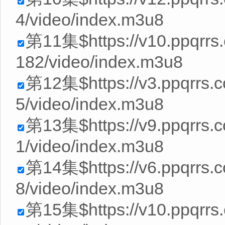
4/video/index.m3u8
第11集$https://v10.ppqrr
182/video/index.m3u8
第12集$https://v3.ppqrrs
5/video/index.m3u8
第13集$https://v9.ppqrrs
1/video/index.m3u8
第14集$https://v6.ppqrrs.
8/video/index.m3u8
第15集$https://v10.ppqrrs