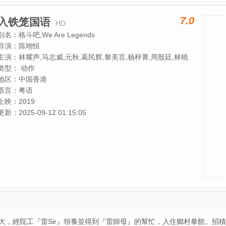
7.0
入铁笼国语
HD
别名：
格斗吧,We Are Legends
导演：
陈翊恒
主演：
林耀声,马志威,元秋,葛民辉,黎美言,杨梓菁,周殷廷,林曉
雯,张沛乐,郑丽莎,李宗彦,罗天池,李日朗,梁雍婷,麦以马
类型：
动作
地区：
中国香港
语言：
粤语
上映：
2019
更新：
2025-09-12 01:15:05
大，經院工『雷Sir』領養並得到『雷師母』的幫忙，入住鄉村拳館。招