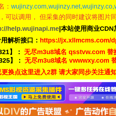
名：
wujinzy.com,wujinzy.net,wujinzy.co,
，可以调用， 但采集的同时建议将图片
p://help.wujinapi.me
|本站使用商业CD
专用解析接口：
https://jx.xllmcms.com/d
321】：
无尽m3u8域名 qsstvw.com 替
325】：
无尽m3u8域名 vwwwxy.com 替
更换点这里进入2群 请大家同步关注通知频道