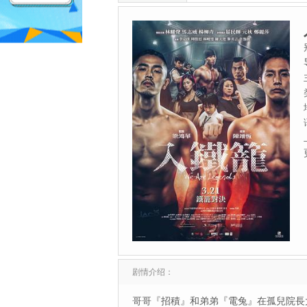
剧情介绍：
哥哥『招積』和弟弟『電兔』在孤兒院長