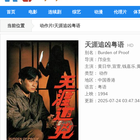
首页
电影
连续剧
综艺
动漫
伦理片
体
当前位置
动作片/天涯追凶粤语
天涯追凶粤语
HD
别名：
Burden of Proof
导演：
邝业生
主演：
黄日华,宣萱,钱嘉乐,
英,郑家生,林家栋
类型：
动作
地区：
中国香港
语言：
粤语
上映：
1994
更新：
2025-07-24 03:47:34