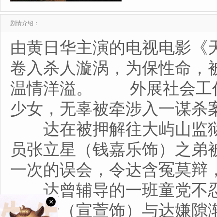
剧情介绍：
由黄日华主演的电视电影《
卷入杀人漩涡，为保性命，
温情洋溢。 外展社会工
少女，无辜被牵涉入一谋杀
达在被押解往大屿山监狱
员张立星（钱嘉乐饰）之弟
一次的误会，令达含冤莫辩
达曾辅导的一班童党不忍
×
吕洁玲（宣萱饰）与达嫌隙