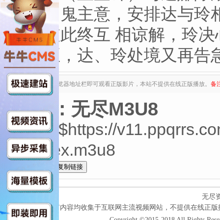
党又出鬼主意，安排达与玲
受，彼此终互 相谅解，玲
星追至，达、玲处境又再告急
复制下列地址至浏览器地址栏即可观看正版影片，本站不提供在线正版播放。
备
来源：无尽M3U8
中字$https://v11.ppqrrs.
o/index.m3u8
全选
无尽
本网站所有内容均收集于互联网主流视频网站，不提供在线正版
Copyright ©2015-2018 All Rights Res