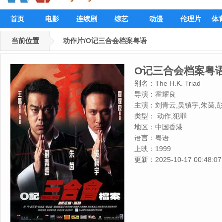
首页
电影
连续剧
综艺
动漫
伦理片
体
当前位置
动作片/O记三合会档案粤语
O记三合会档案粤
别名：
The H.K. Triad
导演：
霍耀良
主演：
刘青云,吴镇宇,朱茵,
类型：
动作,犯罪
地区：
中国香港
语言：
粤语
上映：
1999
更新：
2025-10-17 00:48:07