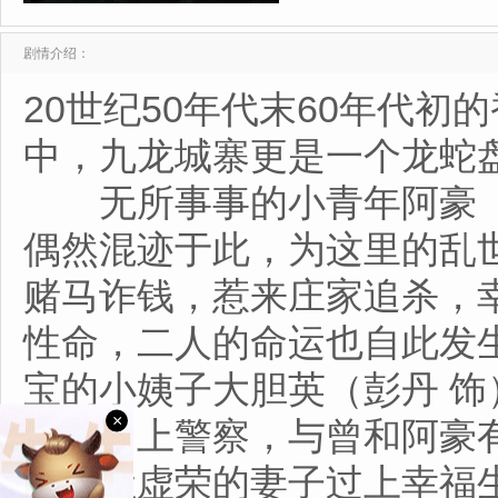
剧情介绍：
20世纪50年代末60年代
中，九龙城寨更是一个龙蛇
无所事事的小青年阿豪（刘
偶然混迹于此，为这里的乱
赌马诈钱，惹来庄家追杀，
性命，二人的命运也自此发
宝的小姨子大胆英（彭丹 
×
阿乐当上警察，与曾和阿豪
为了让虚荣的妻子过上幸