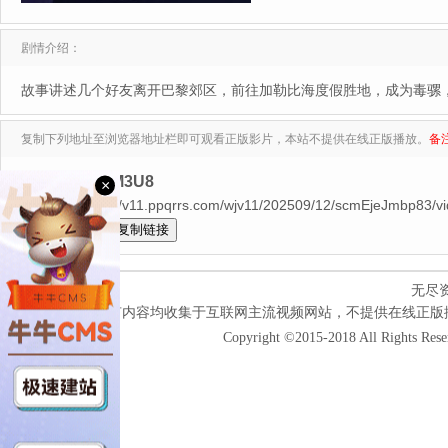
剧情介绍：
故事讲述几个好友离开巴黎郊区，前往加勒比海度假胜地，成为毒骡
复制下列地址至浏览器地址栏即可观看正版影片，本站不提供在线正版播放。
备
来源：无尽M3U8
×
HD$https://v11.ppqrrs.com/wjv11/202509/12/scmEjeJmbp83/v
全选
无尽
本网站所有内容均收集于互联网主流视频网站，不提供在线正版
Copyright ©2015-2018 All Rights Res