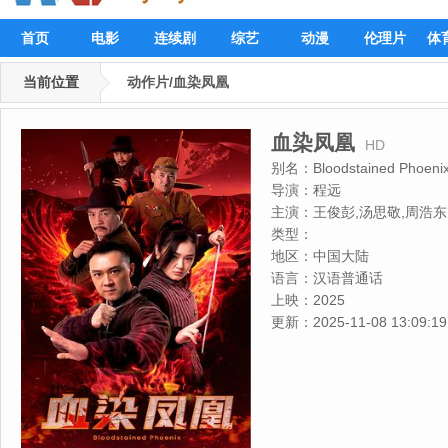
首页
电影
连续剧
综艺
动漫
伦理片
体
当前位置
动作片/血染凤凰
血染凤凰
HD
别名：
Bloodstained Phoeni
导演：
程远
主演：
王俊彭,汤思敬,周浩东
类型：
地区：
中国大陆
语言：
汉语普通话
上映：
2025
更新：
2025-11-08 13:09:19