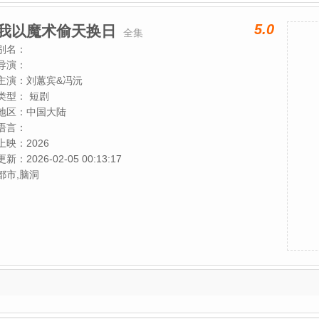
5.0
我以魔术偷天换日
全集
别名：
导演：
主演：
刘蕙宾&冯沅
类型：
短剧
地区：
中国大陆
语言：
上映：
2026
更新：
2026-02-05 00:13:17
都市,脑洞