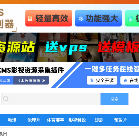
动漫
伦理片
体育赛事
影视解说
短剧
预告片
换日