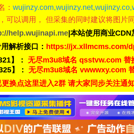
名：
wujinzy.com,wujinzy.net,wujinzy.co,
，可以调用， 但采集的同时建议将图片
p://help.wujinapi.me
|本站使用商业CD
专用解析接口：
https://jx.xllmcms.com/d
321】：
无尽m3u8域名 qsstvw.com 替
325】：
无尽m3u8域名 vwwwxy.com 替
更换点这里进入2群 请大家同步关注通知频道