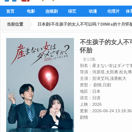
首页
电影
连续剧
综艺
动漫
伦理片
体
当前位置
日本剧/不生孩子的女人不可以吗？DINKs的十月怀
不生孩子的女人不可
怀胎
全13集
别名：
産まない女はダメです
导演：
河原瑶,太田勇,松丸
主演：
宫泽艾玛,浅香航大
类型：
剧情,日剧
地区：
日本
语言：
日语
上映：
2026
更新：
2026-06-24 13:18:36
剧情