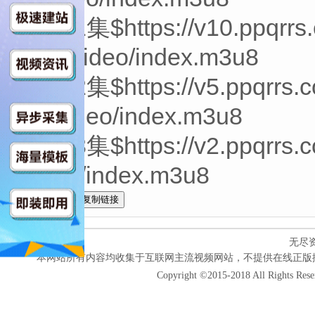
第11集$https://v10.ppqrrs
Y89/video/index.m3u8
第12集$https://v5.ppqrrs
97/video/index.m3u8
第13集$https://v2.ppqrrs.
video/index.m3u8
全选
无尽
本网站所有内容均收集于互联网主流视频网站，不提供在线正版
Copyright ©2015-2018 All Rights Res