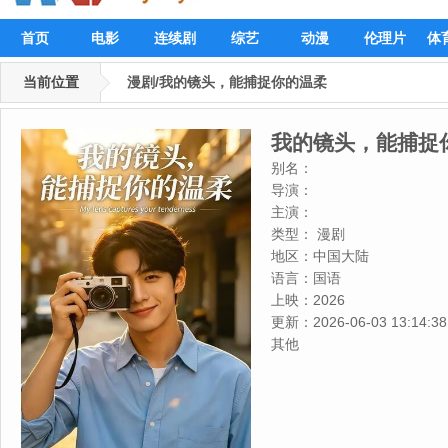
首页
电影
连续剧
综艺
动漫
伦理片
体
当前位置
漫剧/我的镜头，能捕捉你的温柔
我的镜头，能捕捉
别名：
导演：
主演：
类型：
漫剧
地区：
中国大陆
语言：
国语
上映：
2026
更新：
2026-06-03 13:14:38
其他