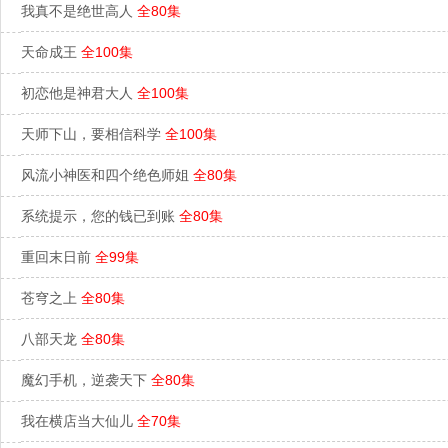
我真不是绝世高人
全80集
天命成王
全100集
初恋他是神君大人
全100集
天师下山，要相信科学
全100集
风流小神医和四个绝色师姐
全80集
系统提示，您的钱已到账
全80集
重回末日前
全99集
苍穹之上
全80集
八部天龙
全80集
魔幻手机，逆袭天下
全80集
我在横店当大仙儿
全70集