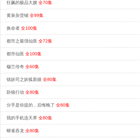
狂飙的极品大嫂
全70集
黄泉杂货铺
全99集
换命者
全100集
都市之最强仙医
全72集
都市仙医
全100集
穆兰传奇
全60集
镇妖司之妖狐新娘
全80集
卧狼行动
全80集
分手是你提的，后悔晚了
全80集
我的手机连天界
全80集
蟒雀吞龙
全80集