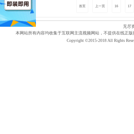
首页
上一页
16
17
无尽
本网站所有内容均收集于互联网主流视频网站，不提供在线正版
Copyright ©2015-2018 All Rights Res