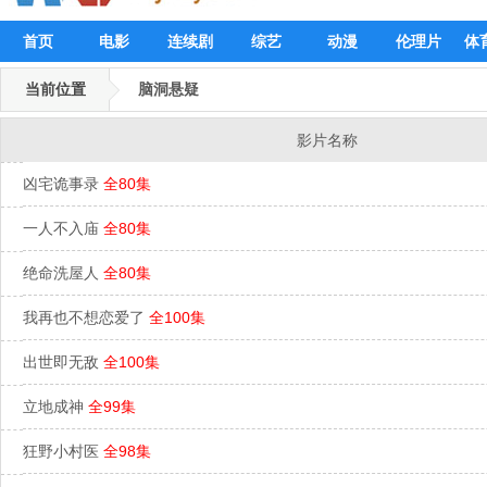
首页
电影
连续剧
综艺
动漫
伦理片
体
当前位置
脑洞悬疑
影片名称
凶宅诡事录
全80集
一人不入庙
全80集
绝命洗屋人
全80集
我再也不想恋爱了
全100集
出世即无敌
全100集
立地成神
全99集
狂野小村医
全98集