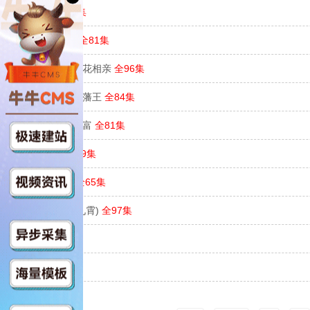
容颜换命
全61集
尊龙-绝世神君
全81集
带着法术去和校花相亲
全96集
新从今天开始做藩王
全84集
新我靠吹牛成首富
全81集
新版：破茧
全99集
新：绝世医仙
全65集
新：九霄之上(九霄)
全97集
涅槃
全81集
狂医
全80集